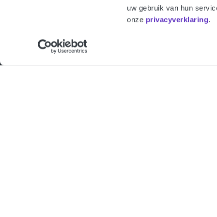
uw gebruik van hun servic
onze
privacyverklaring
.
Contact
European HQ
Admiraliteitskade 62
3063 ED Rotterdam
the Netherlands
+31 10 850 78 00
b2b@harmony.nl
Harmony is registered with the AFM under num
Harmony is partnered with: