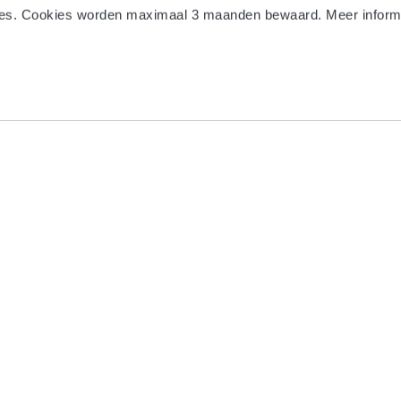
es. Cookies worden maximaal 3 maanden bewaard. Meer informat
Follow us
ber 12004420.
Harmony is affiliated with the Fi