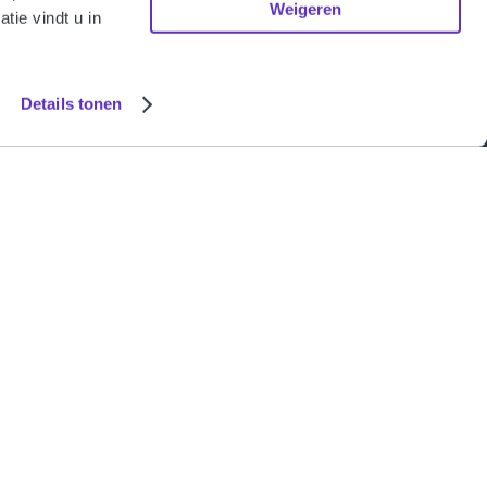
Weigeren
ie vindt u in
Details tonen
nancial Services Complaints Institute.