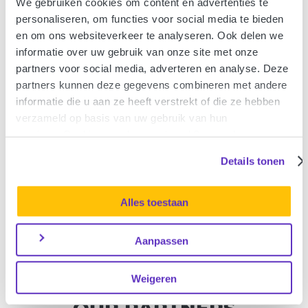
We gebruiken cookies om content en advertenties te
personaliseren, om functies voor social media te bieden
en om ons websiteverkeer te analyseren. Ook delen we
informatie over uw gebruik van onze site met onze
partners voor social media, adverteren en analyse. Deze
partners kunnen deze gegevens combineren met andere
Wij werken graag samen om nieuwe concepten
informatie die u aan ze heeft verstrekt of die ze hebben
en producten te ontwikkelen.
Co-creatie werkt
!
verzameld op basis van uw gebruik van hun
services. Cookies worden maximaal 3 maanden
bewaard. Meer informatie vindt u in onze
Details tonen
privacyverklaring
.
Alles toestaan
Naast verzekeringen voor consumenten bieden
we ook
oplossingen voor scholen en
Aanpassen
bedrijven
.
Weigeren